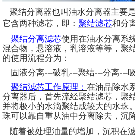
聚结分离器也叫油水分离器主要
它含两种滤芯，即：
聚结滤芯
和分
聚结
分离滤芯
使用在油水分离系
混合物，悬溶液，乳溶液等等，聚
的使用流程分为：
固液分离
---
破乳
---
聚结
---
分离
---
聚结滤芯工作原理：
在油品除水
分离器后，首先流经聚结滤芯，聚
并将极小的水滴聚结成较大的水珠
珠可以靠自重从油中分离除去，沉
随着被处理油量的增加，沉积在