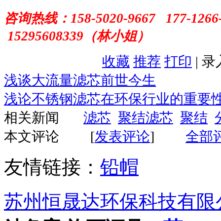
咨询热线：
158-5020-9667 177-1266
15295608339（林小姐）
收藏
推荐
打印
| 
浅谈大流量滤芯前世今生
浅论不锈钢滤芯在环保行业的重要
相关新闻
滤芯
聚结滤芯
聚结
本文评论
[
发表评论
]
全部
友情链接：
铅帽
苏州恒晟达环保科技有限