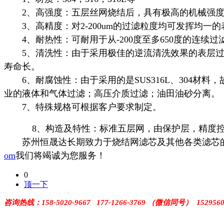
2
、高强度：五层丝网烧结后，具有极高的机械强
3
、高精度：对
2-200um
的过滤粒度均可发挥均一
4
、耐热性：可耐用于从
-200
度至多
650
度的连续
5
、清洗性：由于采用极佳的逆流清洗效果的表层
寿命长。
6
、耐腐蚀性：由于采用的是
SUS316L
、
304
材料，
业的液体和气体过滤；高压介质过滤；油田油砂分
7
、特殊规格可根据客户要求制定。
8
、构造及特性：标准五层网，由保护层，精度
苏州恒晟达
长期致力于
烧结网滤芯
及其他各类滤芯
om
我们将竭诚为您服务！
0
顶一下
咨询热线：
158-5020-9667 177-1266-3769
（微信同号） 152956