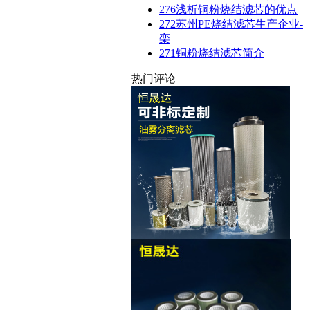
276
浅析铜粉烧结滤芯的优点
272
苏州PE烧结滤芯生产企业-
栾
271
铜粉烧结滤芯简介
热门评论