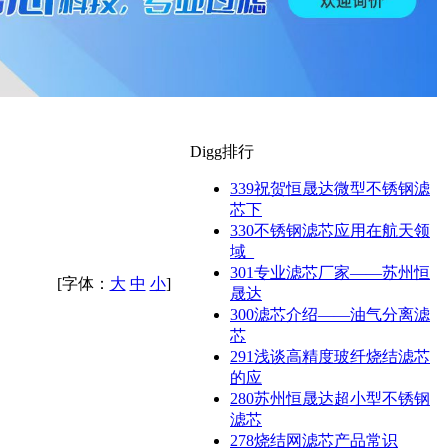
Digg排行
339
祝贺恒晟达微型不锈钢滤
芯下
330
不锈钢滤芯应用在航天领
域_
301
专业滤芯厂家——苏州恒
[字体：
大
中
小
]
晟达
300
滤芯介绍——油气分离滤
芯
291
浅谈高精度玻纤烧结滤芯
的应
280
苏州恒晟达超小型不锈钢
滤芯
278
烧结网滤芯产品常识