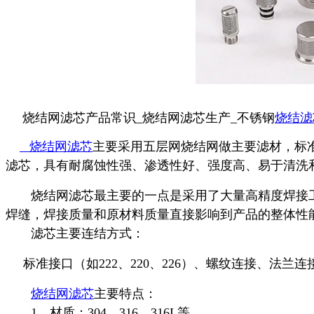
烧结网滤芯产品常识
_
烧结网滤芯生产
_
不锈钢
烧结滤
烧结网滤芯
主要采用五层网烧结网做主要滤材，标
滤芯，具有耐腐蚀性强、渗透性好、强度高、易于清洗
烧结网滤芯最主要的一点是采用了大量高精度焊接
焊缝，
焊接质量和原材料质量直接影响到产品的整体性
滤芯主要
连
结方式：
标准接口（如
222
、
220
、
226
）、螺纹连接、法兰连
烧结网滤芯
主要特点：
1
、材质：
304
，
316
，
316L
等